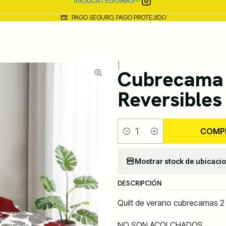
Inicio
CATEGORIAS
PAGO SEGURO, PAGO PROTEJIDO
|
Cubrecama Q
Reversibles
COMP
Cantidad
Mostrar stock de ubicaci
DESCRIPCIÓN
Quilt de verano cubrecamas 2 
NO SON ACOLCHADOS