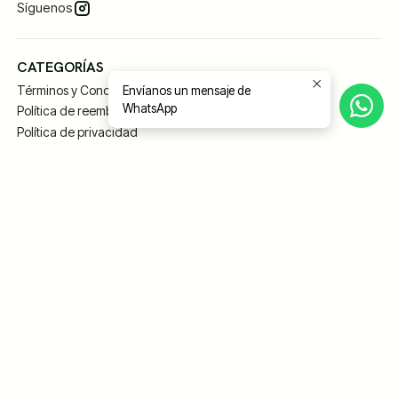
Síguenos
CATEGORÍAS
Términos y Condiciones
Envíanos un mensaje de
WhatsApp
Política de reembolso
Política de privacidad
INFORMACIÓN
Contacto
CONTÁCTANOS
56971231639
MYLHOGAR .CL
MAIPU 27
Santiago - Santiago Centro
Región Metropolitana - Chile