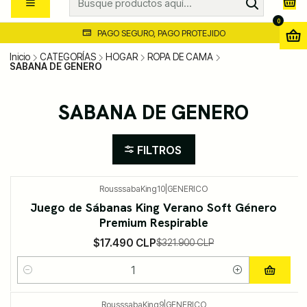
0
PAGO SEGURO, PAGO PROTEJIDO
Inicio
CATEGORÍAS
HOGAR
ROPA DE CAMA
SABANA DE GENERO
SABANA DE GENERO
FILTROS
RousssabaKing10
|
GENERICO
-95%
DESCUENTO
Juego de Sábanas King Verano Soft Género
Premium Respirable
$17.490 CLP
$321.900 CLP
Cantidad
RousssabaKing9
|
GENERICO