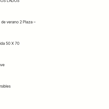
BOS LADOS
 de verano 2 Plaza –
ida 50 X 70
ave
sibles